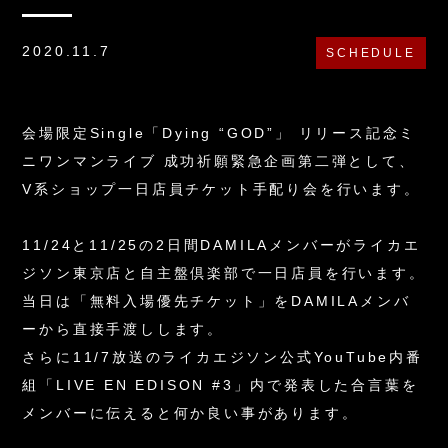
2020.11.7
SCHEDULE
会場限定Single「Dying “GOD”」 リリース記念ミ
ニワンマンライブ 成功祈願緊急企画第二弾として、
V系ショップ一日店員チケット手配り会を行います。
11/24と11/25の2日間DAMILAメンバーがライカエ
ジソン東京店と自主盤倶楽部で一日店員を行います。
当日は「無料入場優先チケット」をDAMILAメンバ
ーから直接手渡しします。
さらに11/7放送のライカエジソン公式YouTube内番
組「LIVE EN EDISON #3」内で発表した合言葉を
メンバーに伝えると何か良い事があります。